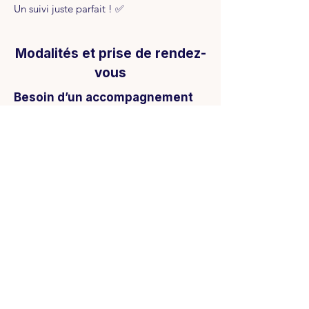
Un suivi juste parfait ! ✅
Modalités et prise de rendez-
vous
Besoin d’un accompagnement
personnalisé ?
Chaque accompagnement est
adapté à la situation, aux besoins
et aux questions de l’élève et de
sa famille. Les échanges peuvent
avoir lieu en visio ou en présentiel,
selon les préférences de chacun.
Qu’il s’agisse d’un besoin ponctuel
ou d’une réflexion plus globale
autour de Parcoursup et de
l’orientation, je vous accompagne
pour mieux comprendre les